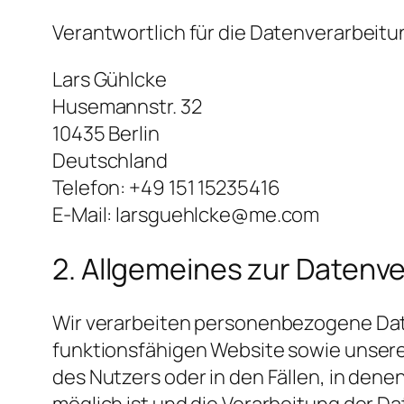
Verantwortlich für die Datenverarbeit
Lars Gühlcke
Husemannstr. 32
10435 Berlin
Deutschland
Telefon: +49 151 15235416
E-Mail: larsguehlcke@me.com
2. Allgemeines zur Datenv
Wir verarbeiten personenbezogene Daten
funktionsfähigen Website sowie unserer 
des Nutzers oder in den Fällen, in dene
möglich ist und die Verarbeitung der Da