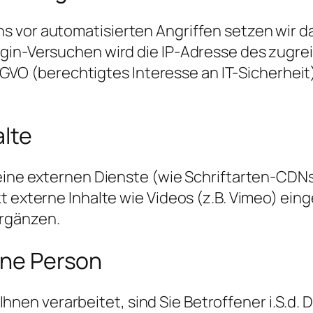
 vor automatisierten Angriffen setzen wir da
ogin-Versuchen wird die IP-Adresse des zugr
f DSGVO (berechtigtes Interesse an IT-Sicherhe
alte
keine externen Dienste (wie Schriftarten-CDNs
kt externe Inhalte wie Videos (z.B. Vimeo) e
rgänzen.
fene Person
en verarbeitet, sind Sie Betroffener i.S.d.